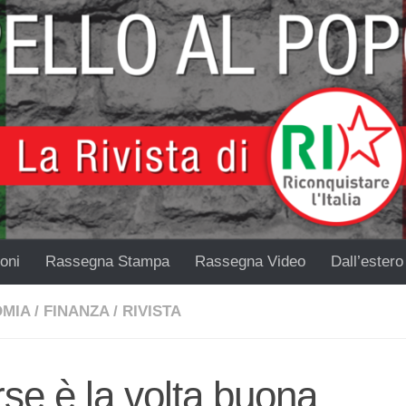
oni
Rassegna Stampa
Rassegna Video
Dall’estero
MIA
/
FINANZA
/
RIVISTA
se è la volta buona