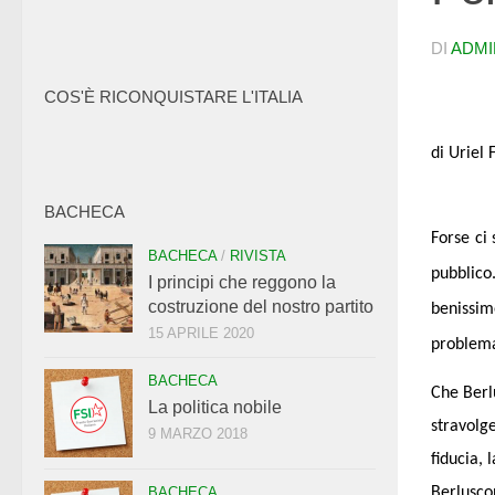
DI
ADMI
COS'È RICONQUISTARE L'ITALIA
di
Uriel 
BACHECA
Forse ci
BACHECA
/
RIVISTA
pubblic
I principi che reggono la
costruzione del nostro partito
benissim
15 APRILE 2020
problema
BACHECA
Che Berl
La politica nobile
stravolg
9 MARZO 2018
fiducia, 
Berlusco
BACHECA