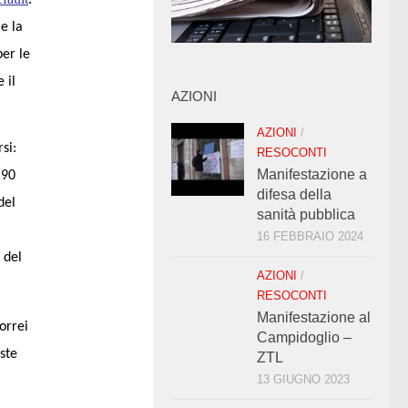
e la
per le
 il
AZIONI
AZIONI
/
si:
RESOCONTI
Manifestazione a
 90
difesa della
del
sanità pubblica
16 FEBBRAIO 2024
 del
AZIONI
/
RESOCONTI
Manifestazione al
orrei
Campidoglio –
ste
ZTL
13 GIUGNO 2023