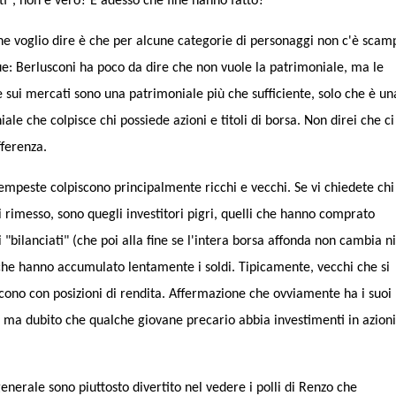
ti", non è vero? E adesso che fine hanno fatto?
he voglio dire è che per alcune categorie di personaggi non c'è scam
: Berlusconi ha poco da dire che non vuole la patrimoniale, ma le
 sui mercati sono una patrimoniale più che sufficiente, solo che è un
ale che colpisce chi possiede azioni e titoli di borsa. Non direi che ci
fferenza.
empeste colpiscono principalmente ricchi e vecchi. Se vi chiedete chi
 rimesso, sono quegli investitori pigri, quelli che hanno comprato
 "bilanciati" (che poi alla fine se l'intera borsa affonda non cambia n
 che hanno accumulato lentamente i soldi. Tipicamente, vecchi che si
cono con posizioni di rendita. Affermazione che ovviamente ha i suoi 
i, ma dubito che qualche giovane precario abbia investimenti in azion
generale sono piuttosto divertito nel vedere i polli di Renzo che