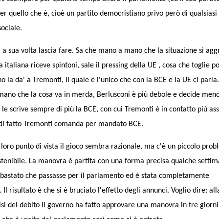
r quello che è, cioè un partito democristiano privo però di qualsiasi
sociale.
 a sua volta lascia fare. Sa che mano a mano che la situazione si agg
a italiana riceve spintoni, sale il pressing della UE , cosa che toglie p
o la da' a Tremonti, il quale è l'unico che con la BCE e la UE ci parla.
ano che la cosa va in merda, Berlusconi è più debole e decide meno
le scrive sempre di più la BCE, con cui Tremonti è in contatto più ass
di fatto Tremonti comanda per mandato BCE.
 loro punto di vista il gioco sembra razionale, ma c'è un piccolo prob
stenibile. La manovra è partita con una forma precisa qualche setti
 bastato che passasse per il parlamento ed è stata completamente
. Il risultato è che si è bruciato l'effetto degli annunci. Voglio dire: all
si del debito il governo ha fatto approvare una manovra in tre giorni