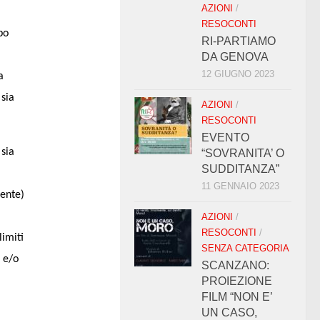
AZIONI
/
RESOCONTI
po
RI-PARTIAMO
DA GENOVA
12 GIUGNO 2023
a
 sia
AZIONI
/
RESOCONTI
EVENTO
 sia
“SOVRANITA’ O
SUDDITANZA”
11 GENNAIO 2023
iente)
AZIONI
/
RESOCONTI
/
limiti
SENZA CATEGORIA
i e/o
SCANZANO:
PROIEZIONE
FILM “NON E’
UN CASO,