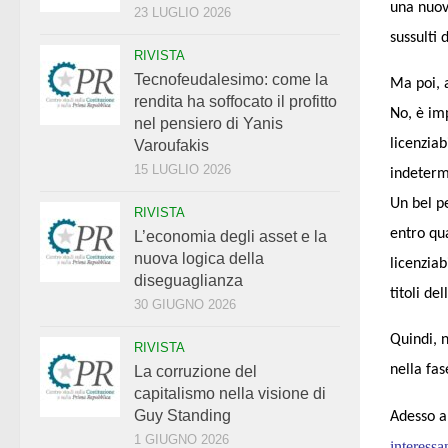
una nuov
23 LUGLIO 2026
sussulti 
RIVISTA
Tecnofeudalesimo: come la
Ma poi, 
rendita ha soffocato il profitto
No, è im
nel pensiero di Yanis
licenziab
Varoufakis
15 LUGLIO 2026
indeterm
Un bel p
RIVISTA
entro qu
L’economia degli asset e la
nuova logica della
licenziab
diseguaglianza
titoli de
30 GIUGNO 2026
Quindi, n
RIVISTA
nella fas
La corruzione del
capitalismo nella visione di
Guy Standing
Adesso a
1 GIUGNO 2026
interessa