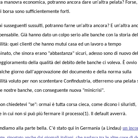
a manovra economica, potranno ancora dare un'altra pelata? Forse, 
di borsa sono sufficientemente forti.
ai susseguenti sussulti, potranno farne un'altra ancora? E un'altra an
pensabile. Già hanno dato un colpo serio alle banche con la storia del
ilità: quei clienti che hanno mutui casa ed un lavoro a tempo
inato, che sinora erano "abbastanza" sicuri, adesso sono di nuovo deb
eggioramento della qualità del debito delle banche ci voleva. È ovvio
alche giorno dall'approvazione del documento e della norma sulla
ilità voluto per non scontentare Confindustria, otterremo una pelata 
lle nostre banche, con conseguente nuova "minicrisi".
on chiedetevi "se": ormai è tutta corsa cieca, come dicono i siluristi
e in cui non si può più fermare il processo(1). Il default avverrà.
un inco
ndiamo alla parte bella. C'è stato qui in Germania (a Lindau)
nte, riportato anche dai giornali italiani, che parlava tra le altre cose di
d