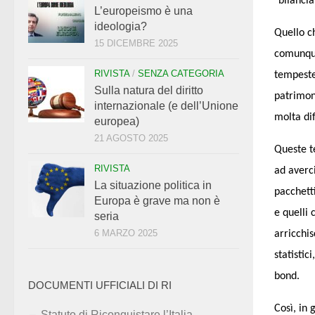
"bilancia
L’europeismo è una
ideologia?
Quello c
15 DICEMBRE 2025
comunque
RIVISTA
/
SENZA CATEGORIA
tempeste
Sulla natura del diritto
patrimoni
internazionale (e dell’Unione
molta di
europea)
21 AGOSTO 2025
Queste t
RIVISTA
ad averci
La situazione politica in
pacchetti
Europa è grave ma non è
e quelli
seria
6 MARZO 2025
arricchis
statistic
bond.
DOCUMENTI UFFICIALI DI RI
Così, in 
Statuto di Riconquistare l’Italia