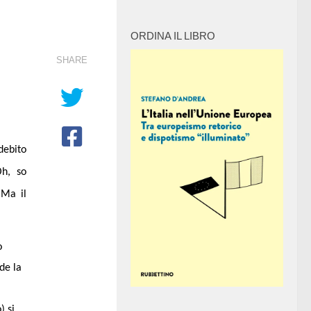
ORDINA IL LIBRO
SHARE
debito
Oh, so
 Ma il
o
de la
) si