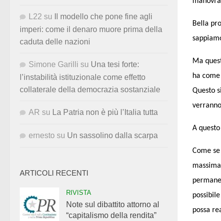
manovra 
L22
su
Il modello che pone fine agli
Bella pr
imperi: come il denaro muore prima della
sappiamo
caduta delle nazioni
Ma questo
Simone Garilli
su
Una tesi forte:
ha come 
l’instabilità istituzionale come effetto
collaterale della democrazia sostanziale
Questo s
verranno
AR
su
La Patria non è più l’Italia tutta
A questo 
ernesto
su
Un sassolino dalla scarpa
Come se 
massima 
ARTICOLI RECENTI
permanen
RIVISTA
possibile
Note sul dibattito attorno al
possa rea
“capitalismo della rendita”