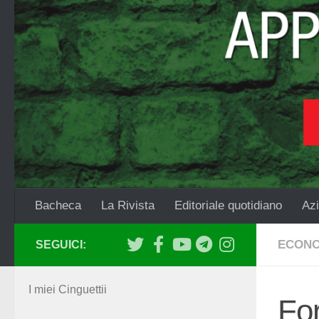
Salta al contenuto
Bacheca
La Rivista
Editoriale quotidiano
Azi
ECONO
SEGUICI:
I miei Cinguettii
For