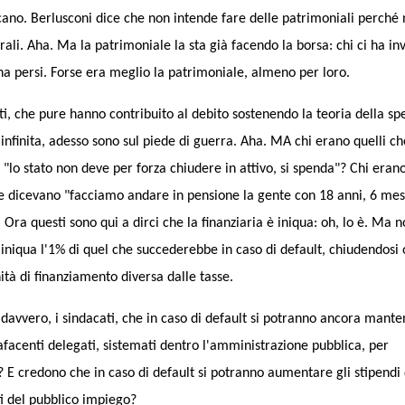
cano. Berlusconi dice che non intende fare delle patrimoniali perché
rali. Aha. Ma la patrimoniale la sta già facendo la borsa: chi ci ha inv
i ha persi. Forse era meglio la patrimoniale, almeno per loro.
ti, che pure hanno contribuito al debito sostenendo la teoria della sp
infinita, adesso sono sul piede di guerra. Aha. MA chi erano quelli ch
"lo stato non deve per forza chiudere in attivo, si spenda"? Chi eran
he dicevano "facciamo andare in pensione la gente con 18 anni, 6 mes
 Ora questi sono qui a dirci che la finanziaria è iniqua: oh, lo è. Ma 
iniqua l'1% di quel che succederebbe in caso di default, chiudendosi 
ità di finanziamento diversa dalle tasse.
davvero, i sindacati, che in caso di default si potranno ancora mante
afacenti delegati, sistemati dentro l'amministrazione pubblica, per
 E credono che in caso di default si potranno aumentare gli stipendi 
i del pubblico impiego?