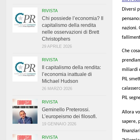
Diversi 
RIVISTA
Chi possiede l’economia? Il
pensano:
capitalismo della rendita
nazioni. 
nelle osservazioni di Brett
falliment
Christophers
29 APRILE 2026
Che cosa 
RIVISTA
prendiam
Il capitalismo della rendita:
miliardi 
l’economia inattuale di
PIL smett
Michael Hudson
calasser
26 MARZO 2026
PIL segn
RIVISTA
Geminello Preterossi.
Allora vo
L’europeismo dei filosofi.
sapere, 
19 GENNAIO 2026
finanziar
RIVISTA