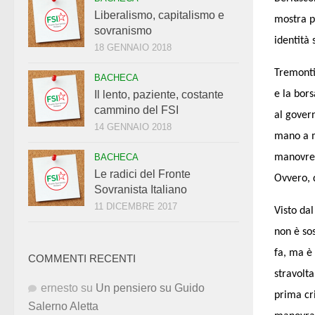
Liberalismo, capitalismo e
mostra pe
sovranismo
identità 
18 GENNAIO 2018
Tremonti
BACHECA
e la bors
Il lento, paziente, costante
cammino del FSI
al govern
14 GENNAIO 2018
mano a m
manovre 
BACHECA
Le radici del Fronte
Ovvero, 
Sovranista Italiano
11 DICEMBRE 2017
Visto dal
non è so
fa, ma è
COMMENTI RECENTI
stravolta
ernesto
su
Un pensiero su Guido
prima cri
Salerno Aletta