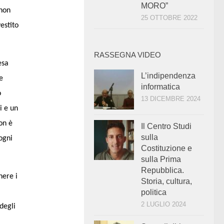
MORO”
 non
25 OTTOBRE 2022
estito
RASSEGNA VIDEO
esa
L’indipendenza
e
informatica
o
13 DICEMBRE 2024
i e un
non è
Il Centro Studi
sulla
ogni
Costituzione e
sulla Prima
Repubblica.
nere i
Storia, cultura,
politica
2 LUGLIO 2024
degli