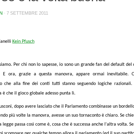
N
·
7 SETTEMBRE 2011
Fanelli
Kein Pfusch
 siamo. Per chi non lo sapesse, io sono un grande fan del default del 
o. E ora, grazie a questa manovra, appare ormai inevitabile. 
o che alla fine dei conti tutti stanno seguendo logiche razionali.
 è che il gioco globale adesso punta lì.
usconi, dopo avere lasciato che il Parlamento combinasse un bordell
endo più volte la manovra, avesse un suo tornaconto è chiaro. Se chie
la legge passa così come è, cosa che è successa anche l'altra volta. Se
ni scompare per qualche tempo allora il parlamento (ed il suo partito