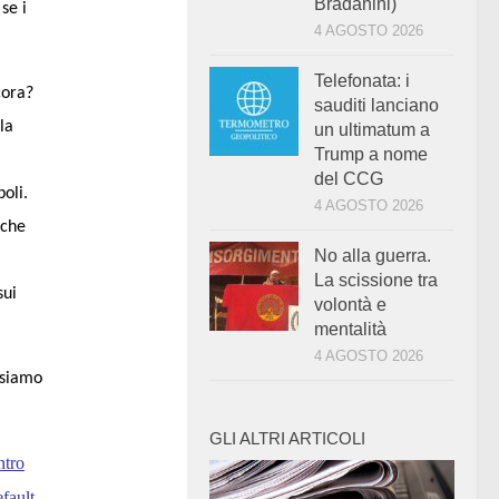
Bradanini)
se i
4 AGOSTO 2026
Telefonata: i
cora?
sauditi lanciano
la
un ultimatum a
Trump a nome
del CCG
oli.
4 AGOSTO 2026
 che
No alla guerra.
La scissione tra
sui
volontà e
mentalità
4 AGOSTO 2026
, siamo
GLI ALTRI ARTICOLI
ntro
efault
.