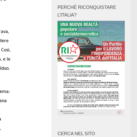
PERCHÉ RICONQUISTARE
L’ITALIA?
rava,
otere
 Così,
, e le
iduo.
lema:
mana
a
,
CERCA NEL SITO