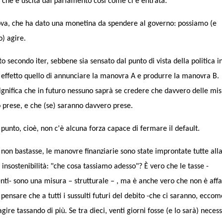
che è uscita dal parlamento così come ci è entrata.
ova, che ha dato una monetina da spendere al governo: possiamo (e
) agire.
 secondo iter, sebbene sia sensato dal punto di vista della politica i
effetto quello di annunciare la manovra A e produrre la manovra B.
ignifica che in futuro nessuno saprà se credere che davvero delle mi
 prese, e che (se) saranno davvero prese.
punto, cioè, non c'è alcuna forza capace di fermare il default.
non bastasse, le manovre finanziarie sono state improntate tutte all
insostenibilità: "che cosa tassiamo adesso"? È vero che le tasse -
ti- sono una misura – strutturale – , ma è anche vero che non è affa
 pensare che a tutti i sussulti futuri del debito -che ci saranno, eccom
gire tassando di più. Se tra dieci, venti giorni fosse (e lo sarà) neces