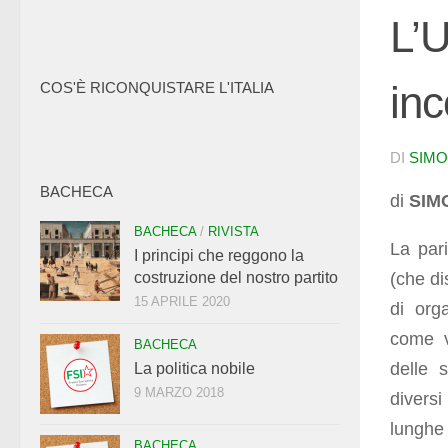
L’
inc
COS'È RICONQUISTARE L'ITALIA
DI
SIMO
BACHECA
di
SIMO
BACHECA
/
RIVISTA
La pari
I principi che reggono la
(che di
costruzione del nostro partito
15 APRILE 2020
di org
come v
BACHECA
delle 
La politica nobile
9 MARZO 2018
diversi
lunghe 
BACHECA