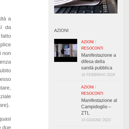
altà a
sì da
AZIONI
fatto
AZIONI
/
plice
RESOCONTI
di non
Manifestazione a
nenza
difesa della
sanità pubblica
ubito
16 FEBBRAIO 2024
cesso
tare,
AZIONI
/
RESOCONTI
ziale
Manifestazione al
are).
Campidoglio –
ZTL
quasi
13 GIUGNO 2023
oè due