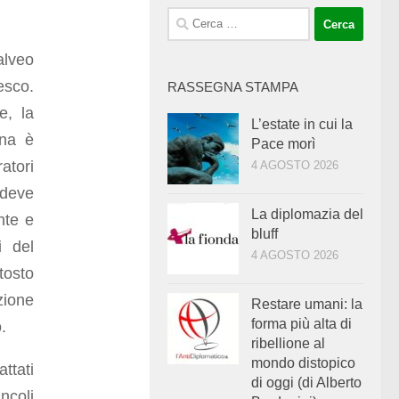
Ricerca
per:
alveo
esco.
RASSEGNA STAMPA
e, la
L’estate in cui la
ana è
Pace morì
ratori
4 AGOSTO 2026
 deve
La diplomazia del
ente e
bluff
i del
4 AGOSTO 2026
tosto
zione
Restare umani: la
forma più alta di
.
ribellione al
mondo distopico
ttati
di oggi (di Alberto
ncoli