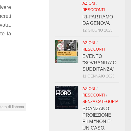
AZIONI
/
ivere
RESOCONTI
creti
RI-PARTIAMO
DA GENOVA
vata.
12 GIUGNO 2023
te la
AZIONI
/
RESOCONTI
EVENTO
“SOVRANITA’ O
SUDDITANZA”
11 GENNAIO 2023
AZIONI
/
RESOCONTI
/
SENZA CATEGORIA
ttato di lisbona
SCANZANO:
PROIEZIONE
FILM “NON E’
UN CASO,