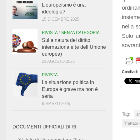
L’europeismo è una
ordina
ideologia?
insieme
15 DICEMBRE 2025
nella s
RIVISTA
/
SENZA CATEGORIA
Solo u
Sulla natura del diritto
sovrani
internazionale (e dell’Unione
europea)
21 AGOSTO 2025
Condividi:
RIVISTA
La situazione politica in
Europa è grave ma non è
seria
6 MARZO 2025
Tag:
ar
Trattato 
DOCUMENTI UFFICIALI DI RI
Statuto di Riconquistare l’Italia