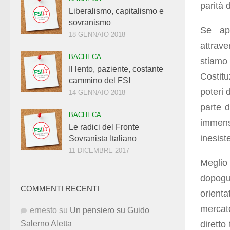
parità 
Liberalismo, capitalismo e
sovranismo
Se app
18 GENNAIO 2018
attrave
BACHECA
stiamo
Il lento, paziente, costante
Costitu
cammino del FSI
poteri 
14 GENNAIO 2018
parte d
BACHECA
immenso
Le radici del Fronte
inesiste
Sovranista Italiano
11 DICEMBRE 2017
Meglio
dopogu
COMMENTI RECENTI
orienta
mercato
ernesto
su
Un pensiero su Guido
dirett
Salerno Aletta