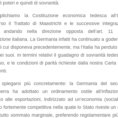
di poteri e quindi di sovranità.
lichiamo la Costituzione economica tedesca all’It
rso il Trattato di Maastricht e le successive integraz
 andando nella direzione opposta dell’art. 11 d
zione italiana. La Germania infatti ha continuato a goder
di cui disponeva precedentemente, ma l’Italia ha perduto
ei suoi. In termini relativi il guadagno di sovranità tede
, e le condizioni di parità richieste dalla nostra Carta
nti.
 spiegarsi più concretamente: la Germania del se
erra ha adottato un ordinamento ostile all’inflazi
to alle esportazioni, indirizzato ad un’economia (social
 fortemente competitiva nella quale lo Stato riveste un 
o tutto sommato marginale, preferendo regolamentare pi