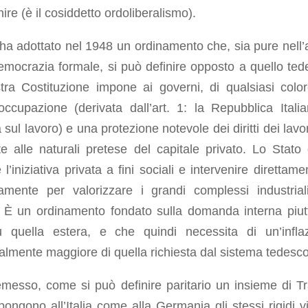
nire (è il cosiddetto ordoliberalismo).
a ha adottato nel 1948 un ordinamento che, sia pure nell’
emocrazia formale, si può definire opposto a quello ted
tra Costituzione impone ai governi, di qualsiasi color
occupazione (derivata dall’art. 1: la Repubblica Itali
 sul lavoro) e una protezione notevole dei diritti dei lavo
te alle naturali pretese del capitale privato. Lo Stato
 l’iniziativa privata a fini sociali e intervenire direttam
ttamente per valorizzare i grandi complessi industrial
 È un ordinamento fondato sulla domanda interna piut
 quella estera, e che quindi necessita di un’infla
ralmente maggiore di quella richiesta dal sistema tedesco
messo, come si può definire paritario un insieme di Tra
ongono all’Italia come alla Germania gli stessi rigidi vi