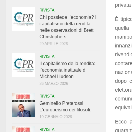
privata
RIVISTA
Chi possiede l’economia? Il
È tipic
capitalismo della rendita
quella
nelle osservazioni di Brett
manipol
Christophers
29 APRILE 2026
innanz
rivendi
RIVISTA
contare
Il capitalismo della rendita:
l’economia inattuale di
naziona
Michael Hudson
dopo c
26 MARZO 2026
elettor
RIVISTA
comunq
Geminello Preterossi.
equiva
L’europeismo dei filosofi.
19 GENNAIO 2026
Ecco a
RIVISTA
quarant