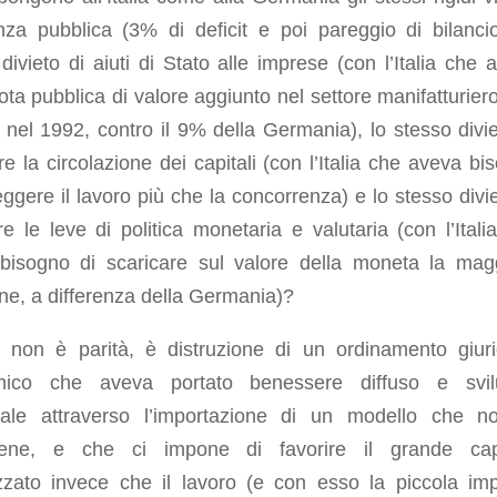
nza pubblica (3% di deficit e poi pareggio di bilancio
divieto di aiuti di Stato alle imprese (con l’Italia che 
ta pubblica di valore aggiunto nel settore manifatturiero
nel 1992, contro il 9% della Germania), lo stesso divie
re la circolazione dei capitali (con l’Italia che aveva bi
eggere il lavoro più che la concorrenza) e lo stesso divie
are le leve di politica monetaria e valutaria (con l’Itali
bisogno di scaricare sul valore della moneta la mag
one, a differenza della Germania)?
 non è parità, è distruzione di un ordinamento giuri
mico che aveva portato benessere diffuso e svil
riale attraverso l’importazione di un modello che n
iene, e che ci impone di favorire il grande cap
izzato invece che il lavoro (e con esso la piccola im