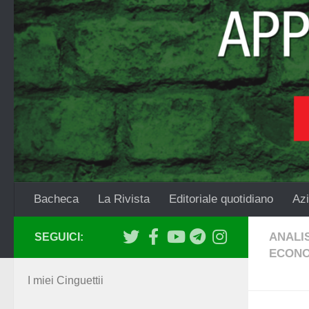
Salta al contenuto
Bacheca
La Rivista
Editoriale quotidiano
Azi
ANALIS
SEGUICI:
ECONO
I miei Cinguettii