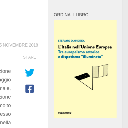
ORDINA IL LIBRO
5 NOVEMBRE 2018
SHARE
zione
taggio
male,
zione
molto
pesso
nella