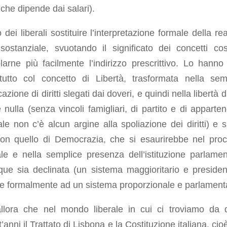
 che dipende dai salari).
o dei liberali sostituire l’interpretazione formale della re
 sostanziale, svuotando il significato dei concetti co
arne più facilmente l’indirizzo prescrittivo. Lo hanno 
itutto col concetto di Libertà, trasformata nella sem
cazione di diritti slegati dai doveri, e quindi nella libertà 
 nulla (senza vincoli famigliari, di partito e di apparte
le non c’è alcun argine alla spoliazione dei diritti) e s
on quello di Democrazia, che si esaurirebbe nel pro
ale e nella semplice presenza dell’istituzione parlamen
ue sia declinata (un sistema maggioritario e presiden
le formalmente ad un sistema proporzionale e parlament
llora che nel mondo liberale in cui ci troviamo da 
’anni il Trattato di Lisbona e la Costituzione italiana, ci