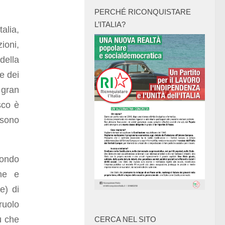
PERCHÉ RICONQUISTARE
L’ITALIA?
alia,
ioni,
ella
e dei
 gran
sco è
 sono
condo
one e
e) di
ruolo
ù che
CERCA NEL SITO