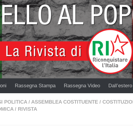
oni
Rassegna Stampa
Rassegna Video
Dall’estero
I POLITICA
/
ASSEMBLEA COSTITUENTE
/
COSTITUZI
MICA
/
RIVISTA