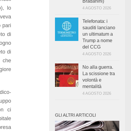
Bradanini)
), lo
4 AGOSTO 2026
aveva
Telefonata: i
 pari
sauditi lanciano
to di
un ultimatum a
Trump a nome
sogno
del CCG
to di
4 AGOSTO 2026
a che
No alla guerra.
giore
La scissione tra
volontà e
mentalità
dico-
4 AGOSTO 2026
uppo
on ci
GLI ALTRI ARTICOLI
itale
presa