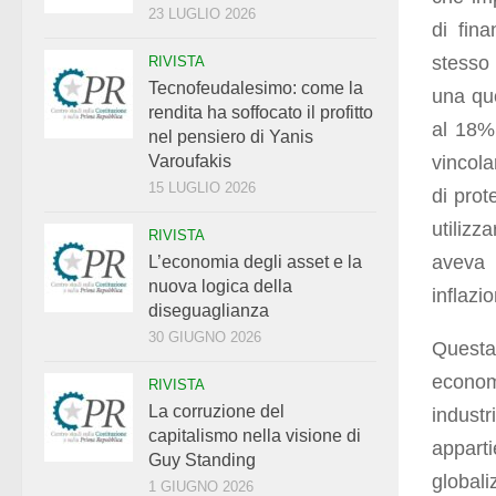
23 LUGLIO 2026
di fina
stesso 
RIVISTA
Tecnofeudalesimo: come la
una quo
rendita ha soffocato il profitto
al 18% 
nel pensiero di Yanis
vincola
Varoufakis
15 LUGLIO 2026
di prot
utilizz
RIVISTA
aveva 
L’economia degli asset e la
nuova logica della
inflazi
diseguaglianza
30 GIUGNO 2026
Questa
econo
RIVISTA
La corruzione del
indust
capitalismo nella visione di
appart
Guy Standing
global
1 GIUGNO 2026