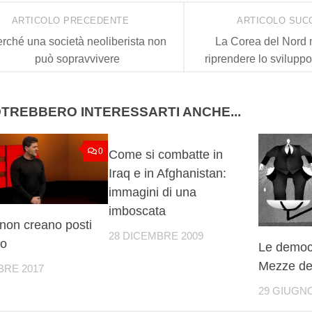
ARTICOLO PRECEDENTE
ARTICOLO SUC
rché una società neoliberista non
La Corea del Nord 
può sopravvivere
riprendere lo svilupp
TREBBERO INTERESSARTI ANCHE...
0
0
Come si combatte in
Iraq e in Afghanistan:
immagini di una
imboscata
i non creano posti
28 DICEMBRE 2009
ro
Le democr
Mezze de
BRE 2017
29 GIUGNO