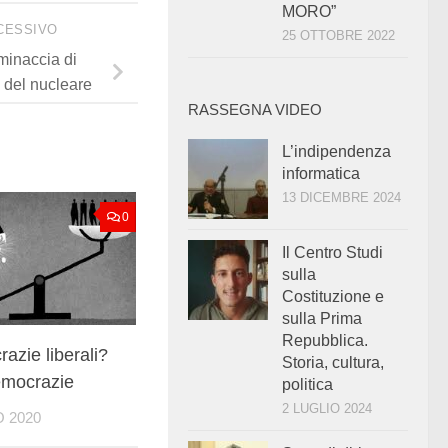
MORO”
CESSIVO
25 OTTOBRE 2022
minaccia di
o del nucleare
RASSEGNA VIDEO
L’indipendenza
informatica
13 DICEMBRE 2024
0
Il Centro Studi
sulla
Costituzione e
sulla Prima
Repubblica.
azie liberali?
Storia, cultura,
mocrazie
politica
2 LUGLIO 2024
 2020