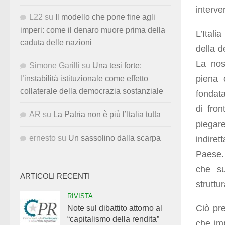
interve
L22
su
Il modello che pone fine agli
imperi: come il denaro muore prima della
L’Itali
caduta delle nazioni
della d
La nos
Simone Garilli
su
Una tesi forte:
piena 
l’instabilità istituzionale come effetto
collaterale della democrazia sostanziale
fondata
di fron
AR
su
La Patria non è più l’Italia tutta
piegare
ernesto
su
Un sassolino dalla scarpa
indire
Paese.
che su
ARTICOLI RECENTI
struttu
RIVISTA
Ciò pre
Note sul dibattito attorno al
“capitalismo della rendita”
che imp