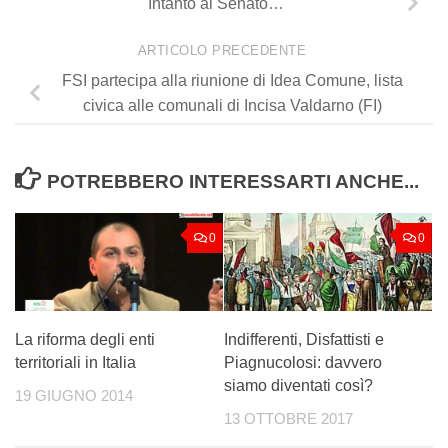
Intanto al Senato…
ARTICOLO PRECEDENTE
FSI partecipa alla riunione di Idea Comune, lista
civica alle comunali di Incisa Valdarno (FI)
POTREBBERO INTERESSARTI ANCHE...
0
0
La riforma degli enti
Indifferenti, Disfattisti e
territoriali in Italia
Piagnucolosi: davvero
siamo diventati così?
19 GIUGNO 2014
13 OTTOBRE 2017