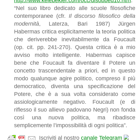
http://www.kelebekler.com/occ/disobbed10.htm
:
“Nel suo libro dedicato alle scuole filosofiche
contemporanee (cfr.
Il discorso filosofico della
modernità
, Laterza, Bari 1987) Jürgen
Habermas critica esplicitamente la teoria politica
che deriverebbe inevitabilmente da Foucault
(op. cit. pp. 241-270). Questa critica è a mio
avviso molto intelligente. Habermas capisce
bene che Foucault fa diventare il Potere un
concetto trascendentale a priori, ed in questo
modo qualunque agire politico, compreso il più
democratico, diventa una specificazione del
Potere, che è a sua volta considerato come
assiologicamente negativo. Foucault (e di
riflesso il suo allievo padovano Negri) non fonda
così una nuova politica, ma ribadisce
semplicemente l’impossibilità di ogni politica”.
Iscriviti al nostro
canale Telegram