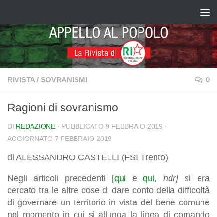
Salta al contenuto
RIVISTA
/
SOVRANISMI
0
Ragioni di sovranismo
DI
REDAZIONE
· PUBBLICATO
9 FEBBRAIO 2019
·
AGGIORNATO
7 FEBBRAIO 2019
di ALESSANDRO CASTELLI (FSI Trento)
Negli articoli precedenti [
qui
e
qui
,
ndr]
si era
cercato tra le altre cose di dare conto della difficoltà
di governare un territorio in vista del bene comune
nel momento in cui si allunga la linea di comando