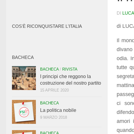
DI
LUCA
di LUC
COS'È RICONQUISTARE L'ITALIA
Il mon
divano 
BACHECA
odia. 
tutte 
BACHECA
/
RIVISTA
segret
I principi che reggono la
costruzione del nostro partito
mattina
15 APRILE 2020
passegg
ci son
BACHECA
La politica nobile
difend
9 MARZO 2018
amori 
quando 
BACHECA