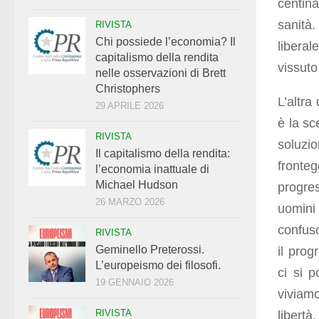
centina
sanità.
RIVISTA
Chi possiede l’economia? Il
liberal
capitalismo della rendita
vissuto
nelle osservazioni di Brett
Christophers
L’altra
29 APRILE 2026
è la sc
RIVISTA
soluzio
Il capitalismo della rendita:
fronteg
l’economia inattuale di
Michael Hudson
progres
26 MARZO 2026
uomini
confuso
RIVISTA
Geminello Preterossi.
il prog
L’europeismo dei filosofi.
ci si 
19 GENNAIO 2026
viviamo
RIVISTA
libertà