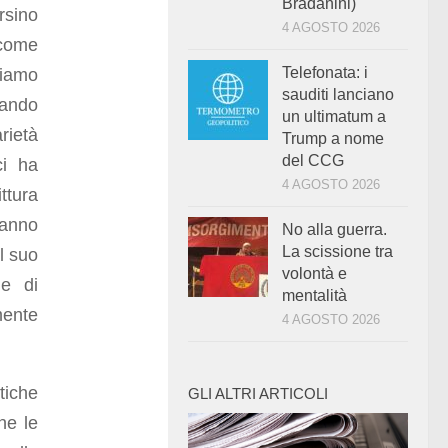
Bradanini)
rsino
4 AGOSTO 2026
 come
Telefonata: i
biamo
sauditi lanciano
rando
un ultimatum a
rietà
Trump a nome
del CCG
ci ha
4 AGOSTO 2026
ttura
hanno
No alla guerra.
La scissione tra
l suo
volontà e
ne di
mentalità
mente
4 AGOSTO 2026
tiche
GLI ALTRI ARTICOLI
ne le