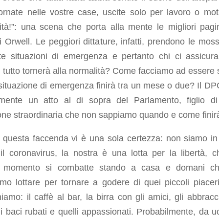
tornate nelle vostre case, uscite solo per lavoro o moti
ità!”: una scena che porta alla mente le migliori pagi
 Orwell. Le peggiori dittature, infatti, prendono le mos
te situazioni di emergenza e pertanto chi ci assicur
tutto tornerà alla normalità? Come facciamo ad essere s
situazione di emergenza finirà tra un mese o due? Il D
amente un atto al di sopra del Parlamento, figlio d
one straordinaria che non sappiamo quando e come finir
a questa faccenda vi è una sola certezza: non siamo in 
il coronavirus, la nostra è una lotta per la libertà, c
 momento si combatte stando a casa e domani chi
mo lottare per tornare a godere di quei piccoli piacer
miamo: il caffè al bar, la birra con gli amici, gli abbracc
 i baci rubati e quelli appassionati. Probabilmente, da u