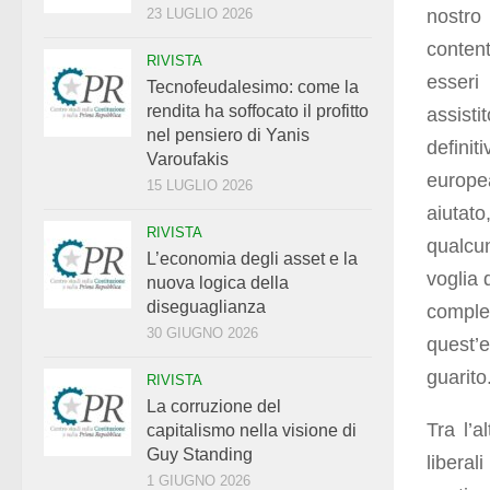
nostro
23 LUGLIO 2026
conten
RIVISTA
esseri
Tecnofeudalesimo: come la
rendita ha soffocato il profitto
assisti
nel pensiero di Yanis
definit
Varoufakis
europe
15 LUGLIO 2026
aiutat
RIVISTA
qualcu
L’economia degli asset e la
voglia 
nuova logica della
diseguaglianza
comple
30 GIUGNO 2026
quest’
guarito
RIVISTA
La corruzione del
Tra l’a
capitalismo nella visione di
Guy Standing
liberal
1 GIUGNO 2026