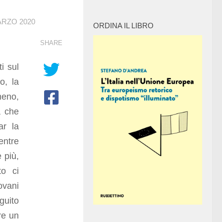
ARZO 2020
ORDINA IL LIBRO
SHARE
i sul
o, la
meno,
a che
ar la
entre
 più,
to ci
ovani
guito
re un