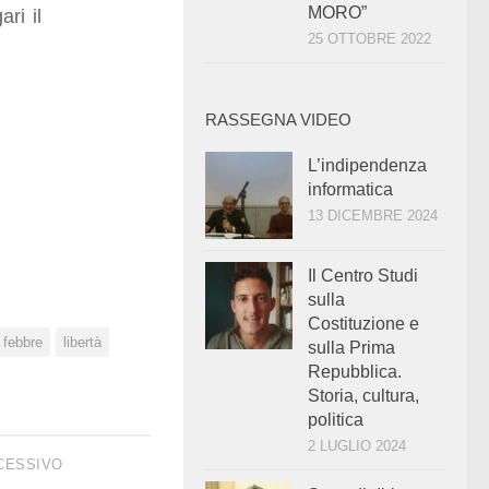
MORO”
ri il
25 OTTOBRE 2022
RASSEGNA VIDEO
L’indipendenza
informatica
13 DICEMBRE 2024
Il Centro Studi
sulla
Costituzione e
febbre
libertà
sulla Prima
Repubblica.
Storia, cultura,
politica
2 LUGLIO 2024
CESSIVO