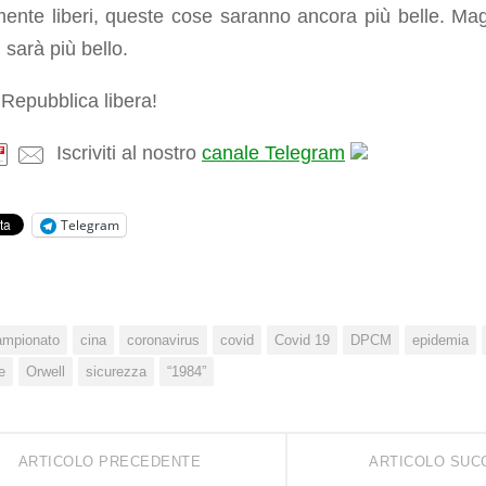
nte liberi, queste cose saranno ancora più belle. Maga
sarà più bello.
 Repubblica libera!
Iscriviti al nostro
canale Telegram
Telegram
ampionato
cina
coronavirus
covid
Covid 19
DPCM
epidemia
e
Orwell
sicurezza
“1984”
ARTICOLO PRECEDENTE
ARTICOLO SUC