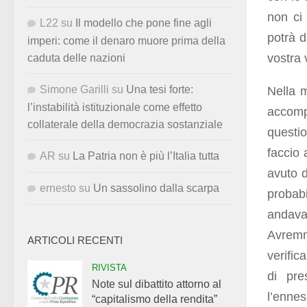
non ci 
L22
su
Il modello che pone fine agli
potrà d
imperi: come il denaro muore prima della
vostra 
caduta delle nazioni
Simone Garilli
su
Una tesi forte:
Nella m
l’instabilità istituzionale come effetto
accompa
collaterale della democrazia sostanziale
questi
faccio 
AR
su
La Patria non è più l’Italia tutta
avuto d
ernesto
su
Un sassolino dalla scarpa
probab
andavan
Avremm
ARTICOLI RECENTI
verific
RIVISTA
di pre
Note sul dibattito attorno al
l’enne
“capitalismo della rendita”