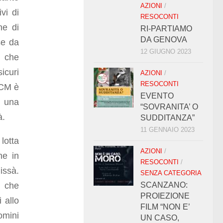
AZIONI
/
vi di
RESOCONTI
ne di
RI-PARTIAMO
DA GENOVA
se da
12 GIUGNO 2023
a che
icuri
AZIONI
/
RESOCONTI
PCM è
EVENTO
i una
“SOVRANITA’ O
à.
SUDDITANZA”
11 GENNAIO 2023
lotta
AZIONI
/
he in
RESOCONTI
/
ssà.
SENZA CATEGORIA
i che
SCANZANO:
PROIEZIONE
i allo
FILM “NON E’
omini
UN CASO,