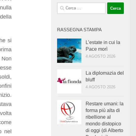
Ricerca
nulla
per:
della
RASSEGNA STAMPA
he si
L’estate in cui la
prima
Pace morì
4 AGOSTO 2026
? Non
vesse
La diplomazia del
oldi,
bluff
fini
4 AGOSTO 2026
izio.
stava
Restare umani: la
forma più alta di
volta
ribellione al
come
mondo distopico
di oggi (di Alberto
o nel