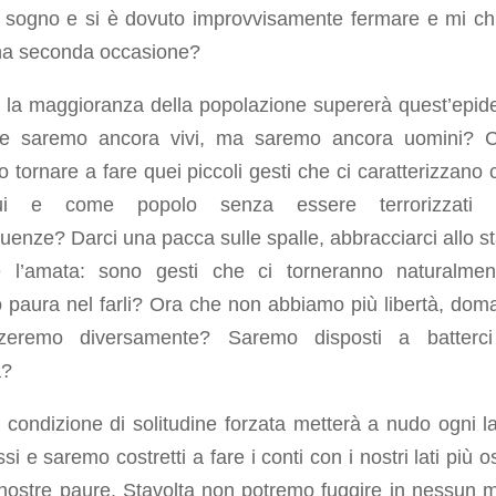
 sogno e si è dovuto improvvisamente fermare e mi ch
na seconda occasione?
, la maggioranza della popolazione supererà quest’epid
ine saremo ancora vivi, ma saremo ancora uomini?
 tornare a fare quei piccoli gesti che ci caratterizzano
idui e come popolo senza essere terrorizzati d
enze? Darci una pacca sulle spalle, abbracciarci allo st
e l’amata: sono gesti che ci torneranno naturalme
paura nel farli? Ora che non abbiamo più libertà, doma
zeremo diversamente? Saremo disposti a batterci
a?
condizione di solitudine forzata metterà a nudo ogni la
ssi e saremo costretti a fare i conti con i nostri lati più o
 nostre paure. Stavolta non potremo fuggire in nessun 