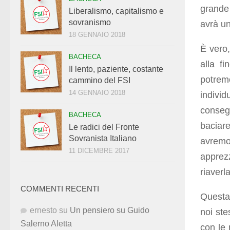
grande
Liberalismo, capitalismo e
sovranismo
avrà u
18 GENNAIO 2018
È vero
BACHECA
alla f
Il lento, paziente, costante
potremo
cammino del FSI
14 GENNAIO 2018
indiv
consegu
BACHECA
baciar
Le radici del Fronte
Sovranista Italiano
avremo 
11 DICEMBRE 2017
apprez
riaverl
COMMENTI RECENTI
Questa 
ernesto
su
Un pensiero su Guido
noi ste
Salerno Aletta
con le