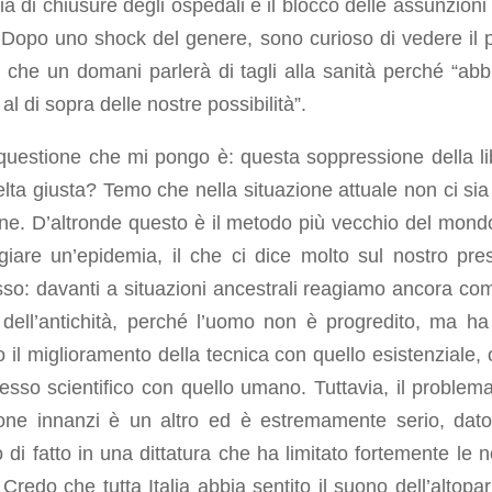
ia di chiusure degli ospedali e il blocco delle assunzioni 
 Dopo uno shock del genere, sono curioso di vedere il 
e che un domani parlerà di tagli alla sanità perché “ab
 al di sopra delle nostre possibilità”.
 questione che mi pongo è: questa soppressione della li
elta giusta? Temo che nella situazione attuale non ci sia 
ne. D’altronde questo è il metodo più vecchio del mond
giare un’epidemia, il che ci dice molto sul nostro pre
so: davanti a situazioni ancestrali reagiamo ancora com
 dell’antichità, perché l’uomo non è progredito, ma ha
 il miglioramento della tecnica con quello esistenziale, 
resso scientifico con quello umano. Tuttavia, il problem
pone innanzi è un altro ed è estremamente serio, dat
 di fatto in una dittatura che ha limitato fortemente le n
. Credo che tutta Italia abbia sentito il suono dell’altopa