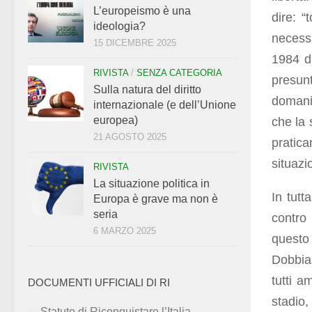
L’europeismo è una
dire: “
ideologia?
necess
15 DICEMBRE 2025
1984 di
RIVISTA
/
SENZA CATEGORIA
presun
Sulla natura del diritto
domani 
internazionale (e dell’Unione
europea)
che la 
21 AGOSTO 2025
pratic
situazi
RIVISTA
La situazione politica in
In tutt
Europa è grave ma non è
seria
contro 
6 MARZO 2025
questo
Dobbia
tutti a
DOCUMENTI UFFICIALI DI RI
stadio,
Statuto di Riconquistare l’Italia