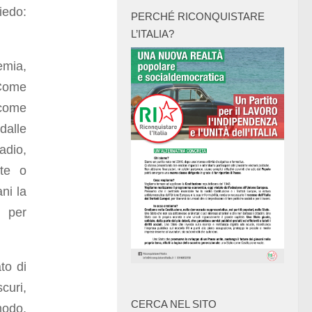
iedo:
PERCHÉ RICONQUISTARE
L’ITALIA?
emia,
 Come
 come
alle
adio,
nte o
ni la
 per
to di
scuri,
CERCA NEL SITO
modo,