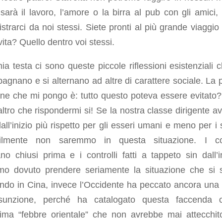
sarà il lavoro, l’amore o la birra al pub con gli amici, 
istrarci da noi stessi. Siete pronti al più grande viaggio 
vita? Quello dentro voi stessi.
ia testa ci sono queste piccole riflessioni esistenziali c
gnano e si alternano ad altre di carattere sociale. La 
one che mi pongo è: tutto questo poteva essere evitato
altro che rispondermi si! Se la nostra classe dirigente a
all’inizio più rispetto per gli esseri umani e meno per i s
ilmente non saremmo in questa situazione. I con
o chiusi prima e i controlli fatti a tappeto sin dall’in
o dovuto prendere seriamente la situazione che si 
ando in Cina, invece l’Occidente ha peccato ancora una 
sunzione, perché ha catalogato questa faccenda 
sima “febbre orientale” che non avrebbe mai attecchit