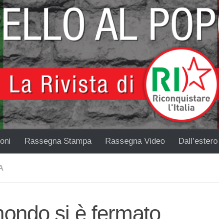
oni
Rassegna Stampa
Rassegna Video
Dall’estero
A
mondo si è fermato