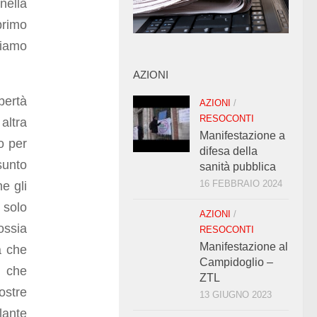
nella
primo
biamo
AZIONI
bertà
AZIONI
/
RESOCONTI
altra
Manifestazione a
o per
difesa della
sunto
sanità pubblica
16 FEBBRAIO 2024
e gli
 solo
AZIONI
/
ossia
RESOCONTI
Manifestazione al
a che
Campidoglio –
o che
ZTL
ostre
13 GIUGNO 2023
rlante