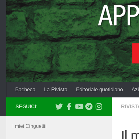
Salta al contenuto
Bacheca
La Rivista
Editoriale quotidiano
Azi
RIVIST
SEGUICI:
I miei Cinguettii
Il 