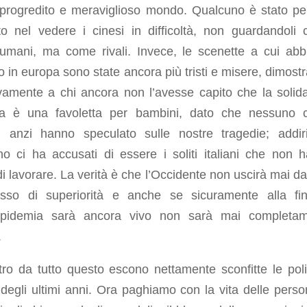
 progredito e meraviglioso mondo. Qualcuno è stato pe
to nel vedere i cinesi in difficoltà, non guardandoli
 umani, ma come rivali. Invece, le scenette a cui ab
to in europa sono state ancora più tristi e misere, dimost
ivamente a chi ancora non l’avesse capito che la solida
a è una favoletta per bambini, dato che nessuno 
o, anzi hanno speculato sulle nostre tragedie; addiri
no ci ha accusati di essere i soliti italiani che non 
di lavorare. La verità è che l’Occidente non uscirà mai da
sso di superiorità e anche se sicuramente alla fi
epidemia sarà ancora vivo non sarà mai completa
.
ltro da tutto questo escono nettamente sconfitte le poli
i degli ultimi anni. Ora paghiamo con la vita delle perso