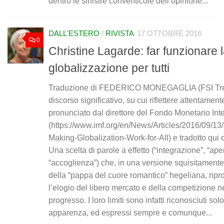
dentro le sinistre conventicole dell’opinione...
DALL'ESTERO
/
RIVISTA
17 OTTOBRE 2016
0
Christine Lagarde: far funzionare 
globalizzazione per tutti
Traduzione di FEDERICO MONEGAGLIA (FSI Tre
discorso significativo, su cui riflettere attentament
pronunciato dal direttore del Fondo Monetario Int
(https://www.imf.org/en/News/Articles/2016/09/1
Making-Globalization-Work-for-All) e tradotto qui d
Una scelta di parole a effetto (“integrazione”, “aper
“accoglienza”) che, in una versione squisitamente
della “pappa del cuore romantico” hegeliana, rip
l’elogio del libero mercato e della competizione 
progresso. I loro limiti sono infatti riconosciuti solo
apparenza, ed espressi sempre e comunque...