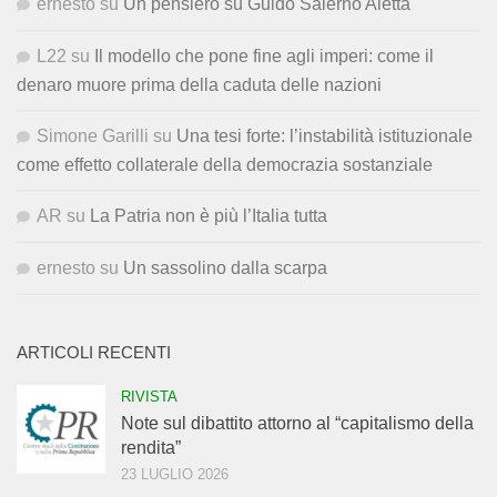
ernesto
su
Un pensiero su Guido Salerno Aletta
L22
su
Il modello che pone fine agli imperi: come il
denaro muore prima della caduta delle nazioni
Simone Garilli
su
Una tesi forte: l’instabilità istituzionale
come effetto collaterale della democrazia sostanziale
AR
su
La Patria non è più l’Italia tutta
ernesto
su
Un sassolino dalla scarpa
ARTICOLI RECENTI
RIVISTA
Note sul dibattito attorno al “capitalismo della
rendita”
23 LUGLIO 2026