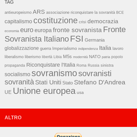
TAG
ARS
associazione riconquistare la sovranità
antieuropeismo
BCE
costituzione
capitalismo
democrazia
crisi
Fronte
euro
fronte sovranista
europa
economia
FSI
Sovranista Italiano
Germania
Italia
globalizzazione
Imperialismo
lavoro
guerra
indipendenza
M5s
NATO
liberalismo
liberismo
libertà
Libia
popolo
modernità
patria
Riconquistare l'Italia
sinistra
propaganda
Roma
Russia
sovranismo
sovranisti
socialismo
sovranità
Stefano D'Andrea
Stati Uniti
Stato
Unione europea
UE
usa
ALTRO