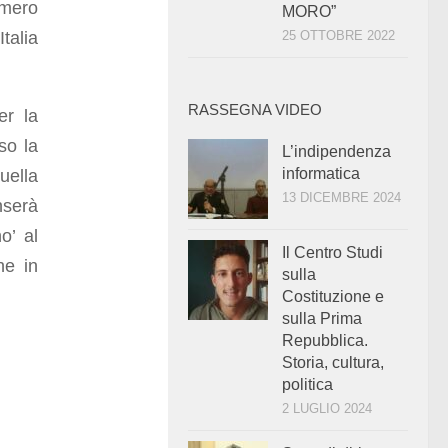
umero
MORO”
talia
25 OTTOBRE 2022
RASSEGNA VIDEO
er la
so la
L’indipendenza
informatica
uella
13 DICEMBRE 2024
nserà
o’ al
Il Centro Studi
he in
sulla
Costituzione e
sulla Prima
Repubblica.
Storia, cultura,
politica
2 LUGLIO 2024