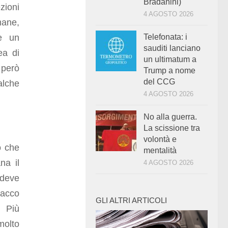
Bradanini)
zioni
4 AGOSTO 2026
mane,
re un
Telefonata: i
sauditi lanciano
ea di
un ultimatum a
 però
Trump a nome
del CCG
alche
4 AGOSTO 2026
No alla guerra.
La scissione tra
volontà e
o che
mentalità
na il
4 AGOSTO 2026
 deve
scacco
GLI ALTRI ARTICOLI
. Più
olto