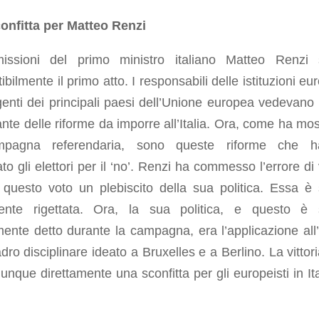
onfitta per Matteo Renzi
issioni del primo ministro italiano Matteo Renzi
tibilmente il primo atto. I responsabili delle istituzioni e
igenti dei principali paesi dell’Unione europea vedevano i
nte delle riforme da imporre all’Italia. Ora, come ha mos
mpagna referendaria, sono queste riforme che h
ato gli elettori per il ‘no’. Renzi ha commesso l’errore di
 questo voto un plebiscito della sua politica. Essa è 
ente rigettata. Ora, la sua politica, e questo è 
nte detto durante la campagna, era l’applicazione all’I
dro disciplinare ideato a Bruxelles e a Berlino. La vittori
dunque direttamente una sconfitta per gli europeisti in Ita
.