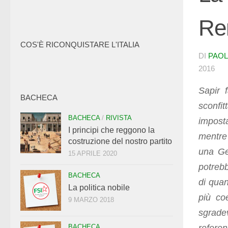
Re
COS'È RICONQUISTARE L'ITALIA
DI
PAOL
2016
Sapir f
BACHECA
sconfi
BACHECA
/
RIVISTA
imposta
I principi che reggono la
mentre 
costruzione del nostro partito
una Ge
15 APRILE 2020
potrebb
BACHECA
di quan
La politica nobile
più co
9 MARZO 2018
sgradev
BACHECA