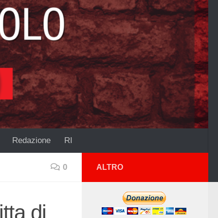
Redazione
RI
0
ALTRO
itta di