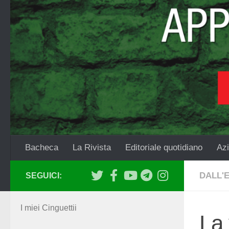
Salta al contenuto
Bacheca
La Rivista
Editoriale quotidiano
Azi
DALL'
SEGUICI:
I miei Cinguettii
La 