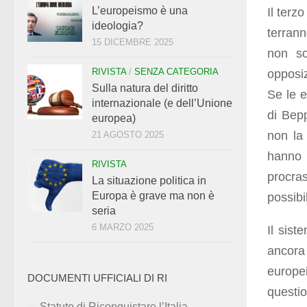
L’europeismo è una
Il terzo
ideologia?
terrann
15 DICEMBRE 2025
non so
RIVISTA
/
SENZA CATEGORIA
opposi
Sulla natura del diritto
Se le e
internazionale (e dell’Unione
di Bep
europea)
non la
21 AGOSTO 2025
hanno 
RIVISTA
procra
La situazione politica in
Europa è grave ma non è
possibi
seria
6 MARZO 2025
Il sist
ancora
europe
DOCUMENTI UFFICIALI DI RI
questi
Statuto di Riconquistare l’Italia