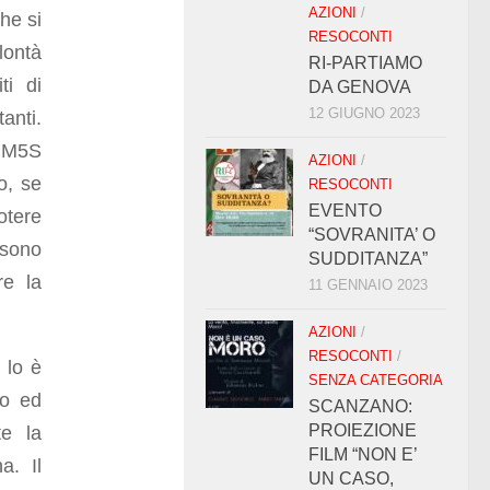
AZIONI
/
che si
RESOCONTI
lontà
RI-PARTIAMO
ti di
DA GENOVA
12 GIUGNO 2023
anti.
l M5S
AZIONI
/
o, se
RESOCONTI
EVENTO
otere
“SOVRANITA’ O
 sono
SUDDITANZA”
re la
11 GENNAIO 2023
AZIONI
/
RESOCONTI
/
 lo è
SENZA CATEGORIA
io ed
SCANZANO:
PROIEZIONE
te la
FILM “NON E’
a. Il
UN CASO,