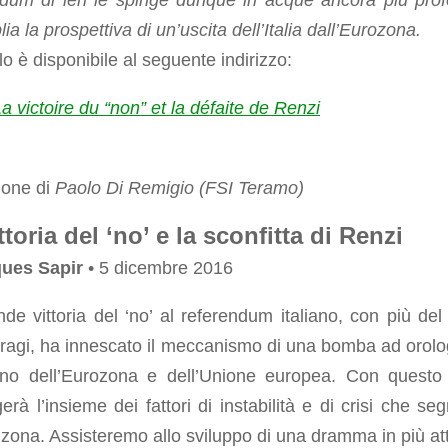
ndum di ieri le spinge dunque in acque ancora più pro
ia la prospettiva di un’uscita dell’Italia dall’Eurozona.
olo è disponibile al seguente indirizzo:
a victoire du “non” et la défaite de Renzi
ione di
Paolo Di Remigio (FSI Teramo)
ttoria del ‘no’ e la sconfitta di Renzi
ues Sapir
• 5 dicembre 2016
de vittoria del ‘no’ al referendum italiano, con più de
fragi, ha innescato il meccanismo di una bomba ad orolo
terno dell’Eurozona e dell’Unione europea. Con questo
erà l’insieme dei fattori di instabilità e di crisi che se
zona. Assisteremo allo sviluppo di una dramma in più att