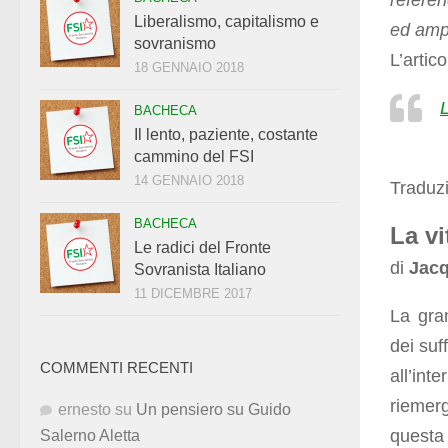
refere
Liberalismo, capitalismo e
ed ampl
sovranismo
L’artic
18 GENNAIO 2018
L
BACHECA
Il lento, paziente, costante
cammino del FSI
14 GENNAIO 2018
Traduz
BACHECA
La vi
Le radici del Fronte
di
Jacq
Sovranista Italiano
11 DICEMBRE 2017
La gran
dei suf
COMMENTI RECENTI
all’in
riemerg
ernesto
su
Un pensiero su Guido
questa 
Salerno Aletta