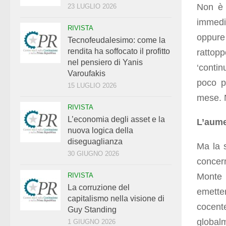
Non è 
23 LUGLIO 2026
immedia
RIVISTA
oppure
Tecnofeudalesimo: come la
rendita ha soffocato il profitto
rattop
nel pensiero di Yanis
‘contin
Varoufakis
poco p
15 LUGLIO 2026
mese. N
RIVISTA
L’economia degli asset e la
L’aume
nuova logica della
diseguaglianza
Ma la s
30 GIUGNO 2026
concer
Monte 
RIVISTA
La corruzione del
emetter
capitalismo nella visione di
cocent
Guy Standing
global
1 GIUGNO 2026