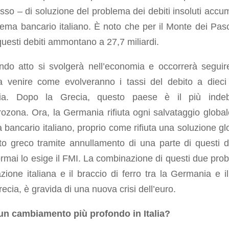
so – di soluzione del problema dei debiti insoluti accum
tema bancario italiano. È noto che per il Monte dei Pasc
uesti debiti ammontano a 27,7 miliardi.
ondo atto si svolgerà nell’economia e occorrerà seguir
 a venire come evolveranno i tassi del debito a dieci
talia. Dopo la Grecia, questo paese è il più indeb
rozona. Ora, la Germania rifiuta ogni salvataggio global
 bancario italiano, proprio come rifiuta una soluzione gl
to greco tramite annullamento di una parte di questi de
rmai lo esige il FMI. La combinazione di questi due prob
azione italiana e il braccio di ferro tra la Germania e i
recia, è gravida di una nuova crisi dell’euro.
un cambiamento più profondo in Italia?