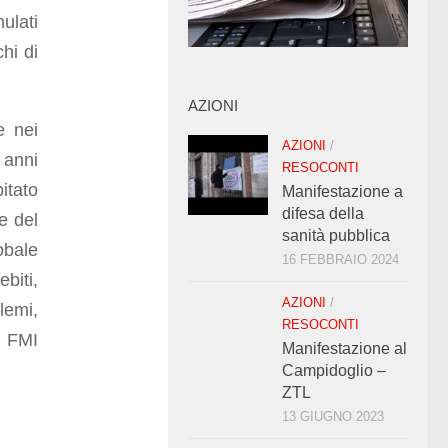
ulati
hi di
AZIONI
e nei
AZIONI
/
 anni
RESOCONTI
itato
Manifestazione a
difesa della
e del
sanità pubblica
obale
16 FEBBRAIO 2024
biti,
AZIONI
/
lemi,
RESOCONTI
l FMI
Manifestazione al
Campidoglio –
ZTL
13 GIUGNO 2023