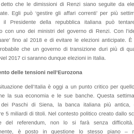
detto che le dimissioni di Renzi siano seguite da ele
te. Egli può ‘gestire gli affari correnti’ per più setti
 il Presidente della repubblica italiana può tenta
po con uno dei ministri del governo di Renzi. Con l’id
uare’ fino al 2018 e di evitare le elezioni anticipate. È
robabile che un governo di transizione duri più di qu
el 2017 ci saranno dunque elezioni in Italia.
nto delle tensioni nell’Eurozona
ituazione dell’Italia è oggi a un punto critico per quell
ne la sua economia e le sue banche. Questa settima
dei Paschi di Siena, la banca italiana più antica,
e 5 miliardi di titoli. Nel contesto politico creato dallo 
e del referendum, non lo si farà senza difficoltà
mente, è posto in questione lo stesso piano – m