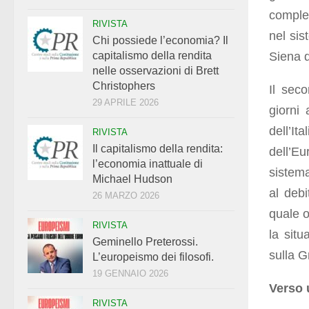
comples
RIVISTA
nel sis
Chi possiede l’economia? Il
Siena q
capitalismo della rendita
nelle osservazioni di Brett
Christophers
Il sec
29 APRILE 2026
giorni
dell’I
RIVISTA
Il capitalismo della rendita:
dell’Eu
l’economia inattuale di
sistema
Michael Hudson
al debi
26 MARZO 2026
quale o
RIVISTA
la situ
Geminello Preterossi.
sulla G
L’europeismo dei filosofi.
19 GENNAIO 2026
Verso 
RIVISTA