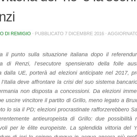
nzi
O DI REMIGIO
· PUBBLICATO
7 DICEMBRE 2016
· AGGIORNA
a il punto sulla situazione italiana dopo il referendu
tta di Renzi, l’esecutore spensierato della folle aust
 dalla UE, porterà ad elezioni anticipate nel 2017, pr
l’Italia deve affrontare la crisi del suo sistema bancari
rmania non disposta a concessioni. Da elezioni imme
e uscire vincitore il partito di Grillo, meno legato a Brux
to lo sia il PD; elezioni procrastinate rafforzerebbero Sal
erentemente antieuropeista di Grillo: due possibilità 
oli per le élite europeiste. La splendida vittoria del ‘n