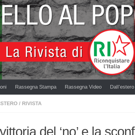
oni
Rassegna Stampa
Rassegna Video
Dall’estero
ESTERO
/
RIVISTA
vittoria del ‘no’ e la sconf