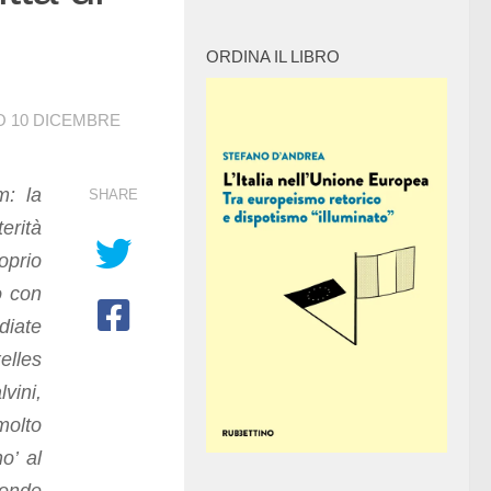
ORDINA IL LIBRO
TO
10 DICEMBRE
m: la
SHARE
erità
oprio
o con
diate
elles
vini,
molto
o’ al