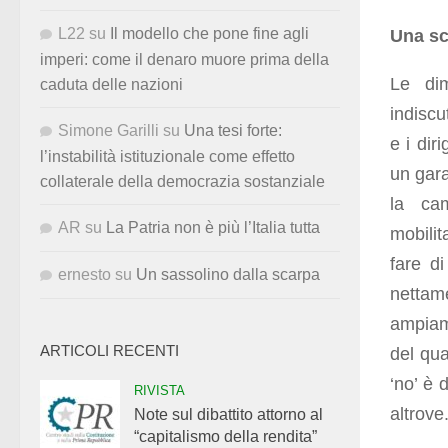
L22
su
Il modello che pone fine agli
Una sc
imperi: come il denaro muore prima della
Le dim
caduta delle nazioni
indiscu
Simone Garilli
su
Una tesi forte:
e i dir
l’instabilità istituzionale come effetto
un gara
collaterale della democrazia sostanziale
la ca
AR
su
La Patria non è più l’Italia tutta
mobilit
fare di
ernesto
su
Un sassolino dalla scarpa
nettam
ampiame
ARTICOLI RECENTI
del qua
‘no’ è 
RIVISTA
altrove
Note sul dibattito attorno al
“capitalismo della rendita”