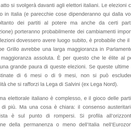
 atto si svolgerà davanti agli elettori italiani. Le elezioni 
o in Italia (e parecchie cose dipenderanno qui dalla vo
ltanto dei partiti al potere ma anche da certi parti
zione) porteranno probabilmente dei cambiamenti import
lezioni dovessero avere luogo subito, è probabile che i
pe Grillo avrebbe una larga maggioranza in Parlament
 maggioranza assoluta. È per questo che le élite al p
una grande paura di queste elezioni. Se queste ultime
stinate di 6 mesi o di 9 mesi, non si può esclude
lità che si rafforzi la Lega di Salvini (ex Lega Nord).
ema elettorale italiano è complesso, e il gioco delle parti
 di più. Ma una cosa è chiara: il consenso austeritar
ista è sul punto di rompersi. Si profila all’orizzon
one della permanenza o meno dell’Italia nell’Eurozon