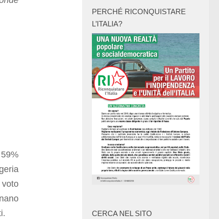
fonde
PERCHÉ RICONQUISTARE
L’ITALIA?
l 59%
geria
 voto
gnano
i.
CERCA NEL SITO