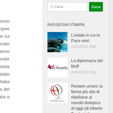
Ricerca
per:
 sono
RASSEGNA STAMPA
uropee
L’estate in cui la
n lui
Pace morì
trato
4 AGOSTO 2026
anno
 voler
La diplomazia del
stata
bluff
4 AGOSTO 2026
stato
talia
Restare umani: la
a del
forma più alta di
lia e
ribellione al
mondo distopico
di oggi (di Alberto