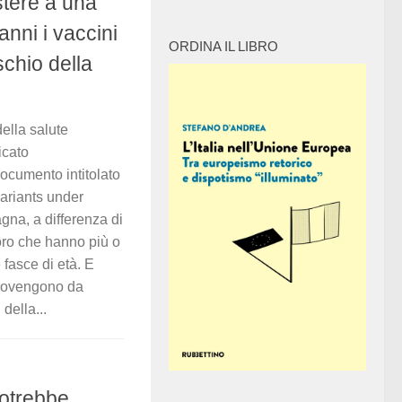
stere a una
anni i vaccini
ORDINA IL LIBRO
schio della
lla salute
icato
ocumento intitolato
ariants under
gna, a differenza di
loro che hanno più o
fasce di età. E
 provengono da
della...
potrebbe