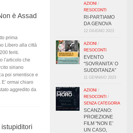
AZIONI
/
RESOCONTI
 Non è Assad
RI-PARTIAMO
DA GENOVA
12 GIUGNO 2023
tto prima
AZIONI
/
o Libero alla città
RESOCONTI
00 feriti.
EVENTO
o l'articolo che
“SOVRANITA’ O
cito siriano
SUDDITANZA”
dica poi smentisce e
11 GENNAIO 2023
. E' ormai chiaro
 stato aggredito da
AZIONI
/
RESOCONTI
/
SENZA CATEGORIA
SCANZANO:
PROIEZIONE
FILM “NON E’
istupiditori
UN CASO,