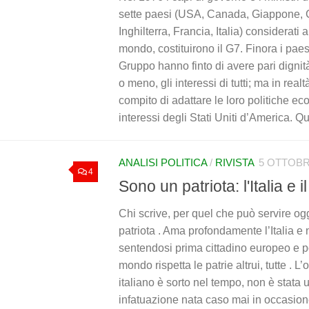
sette paesi (USA, Canada, Giappone, 
Inghilterra, Francia, Italia) considerati a
mondo, costituirono il G7. Finora i paes
Gruppo hanno finto di avere pari dignità 
o meno, gli interessi di tutti; ma in real
compito di adattare le loro politiche e
interessi degli Stati Uniti d’America. Qu
ANALISI POLITICA
/
RIVISTA
5 OTTOBR
4
Sono un patriota: l'Italia e i
Chi scrive, per quel che può servire oggi
patriota . Ama profondamente l’Italia e
sentendosi prima cittadino europeo e po
mondo rispetta le patrie altrui, tutte . L
italiano è sorto nel tempo, non è stata
infatuazione nata caso mai in occasione