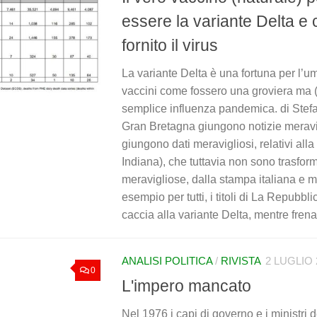
essere la variante Delta e
fornito il virus
La variante Delta è una fortuna per l’um
vaccini come fossero una groviera ma (
semplice influenza pandemica. di Stef
Gran Bretagna giungono notizie meravi
giungono dati meravigliosi, relativi alla
Indiana), che tuttavia non sono trasforma
meravigliose, dalla stampa italiana e 
esempio per tutti, i titoli di La Repubbli
caccia alla variante Delta, mentre frenan
ANALISI POLITICA
/
RIVISTA
2 LUGLIO 
0
L'impero mancato
Nel 1976 i capi di governo e i ministri 