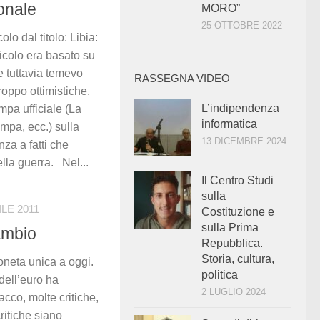
onale
MORO”
25 OTTOBRE 2022
lo dal titolo: Libia:
rticolo era basato su
 e tuttavia temevo
RASSEGNA VIDEO
troppo ottimistiche.
L’indipendenza
mpa ufficiale (La
informatica
mpa, ecc.) sulla
13 DICEMBRE 2024
nza a fatti che
ella guerra. Nel...
Il Centro Studi
sulla
ILE 2011
Costituzione e
sulla Prima
cambio
Repubblica.
Storia, cultura,
neta unica a oggi.
politica
ell’euro ha
2 LUGLIO 2024
acco, molte critiche,
ritiche siano