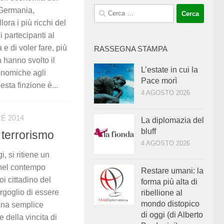
Ricerca
Germania,
per:
llora i più ricchi del
i partecipanti al
e di voler fare, più
RASSEGNA STAMPA
tà hanno svolto il
L’estate in cui la
conomiche agli
Pace morì
esta finzione è...
4 AGOSTO 2026
E 2014
La diplomazia del
bluff
l terrorismo
4 AGOSTO 2026
, si ritiene un
 nel contempo
Restare umani: la
i cittadino del
forma più alta di
’orgoglio di essere
ribellione al
mondo distopico
 una semplice
di oggi (di Alberto
 della vincita di