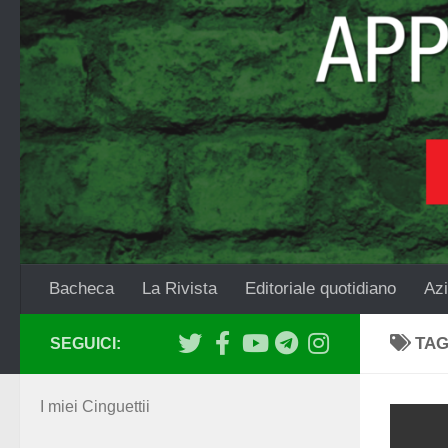
Salta al contenuto
Bacheca
La Rivista
Editoriale quotidiano
Azi
TA
SEGUICI:
I miei Cinguettii