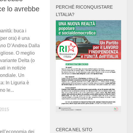
PERCHÉ RICONQUISTARE
 ce lo avrebbe
L’ITALIA?
anità: buca i
per ora) è una
ano D’Andrea Dalla
gliose. O meglio
 variante Delta (o
ti in notizie
mondiale. Un
ca: In Liguria è
o le...
2015
CERCA NEL SITO
dell’economia dei