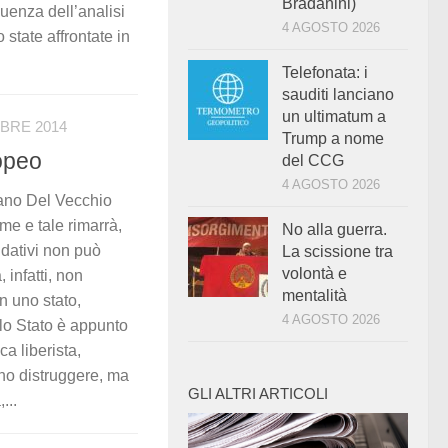
Bradanini)
uenza dell’analisi
4 AGOSTO 2026
state affrontate in
Telefonata: i
sauditi lanciano
un ultimatum a
BRE 2014
Trump a nome
opeo
del CCG
4 AGOSTO 2026
ciano Del Vecchio
me e tale rimarrà,
No alla guerra.
ndativi non può
La scissione tra
volontà e
, infatti, non
mentalità
n uno stato,
4 AGOSTO 2026
 lo Stato è appunto
ca liberista,
ono distruggere, ma
GLI ALTRI ARTICOLI
...