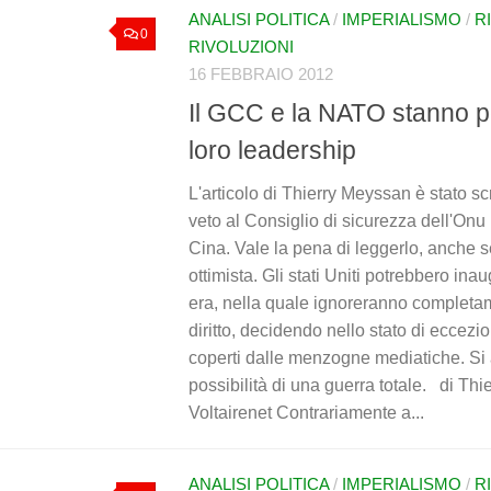
ANALISI POLITICA
/
IMPERIALISMO
/
R
0
RIVOLUZIONI
16 FEBBRAIO 2012
Il GCC e la NATO stanno p
loro leadership
L'articolo di Thierry Meyssan è stato scr
veto al Consiglio di sicurezza dell'Onu
Cina. Vale la pena di leggerlo, anche se
ottimista. Gli stati Uniti potrebbero in
era, nella quale ignoreranno completa
diritto, decidendo nello stato di eccezion
coperti dalle menzogne mediatiche. Si 
possibilità di una guerra totale. di Th
Voltairenet Contrariamente a...
ANALISI POLITICA
/
IMPERIALISMO
/
R