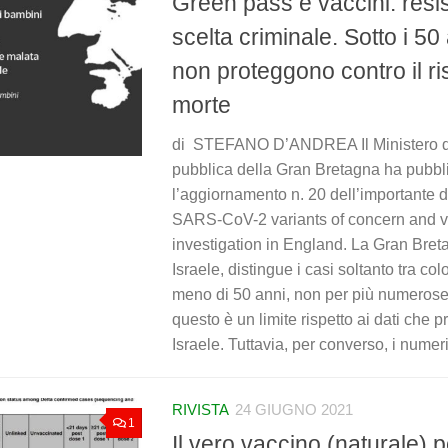
Green pass e vaccini: resi
scelta criminale. Sotto i 50 
non proteggono contro il ri
morte
di STEFANO D’ANDREA Il Ministero de
pubblica della Gran Bretagna ha pubbl
l’aggiornamento n. 20 dell’importante d
SARS-CoV-2 variants of concern and v
investigation in England. La Gran Breta
Israele, distingue i casi soltanto tra co
meno di 50 anni, non per più numerose 
questo è un limite rispetto ai dati che
Israele. Tuttavia, per converso, i numeri 
RIVISTA
24 GIUGNO 2021
1
Il vero vaccino (naturale) 