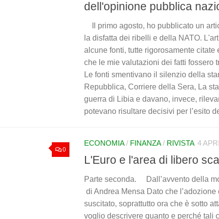
dell'opinione pubblica nazi
Il primo agosto, ho pubblicato un artico
la disfatta dei ribelli e della NATO. L'a
alcune fonti, tutte rigorosamente citate
che le mie valutazioni dei fatti fossero 
Le fonti smentivano il silenzio della sta
Repubblica, Corriere della Sera, La sta
guerra di Libia e davano, invece, rileva
potevano risultare decisivi per l’esito d
ECONOMIA
/
FINANZA
/
RIVISTA
4 APR
0
L'Euro e l'area di libero s
Parte seconda. Dall’avvento della mo
di Andrea Mensa Dato che l’adozione d
suscitato, soprattutto ora che è sotto att
voglio descrivere quanto e perché tali c