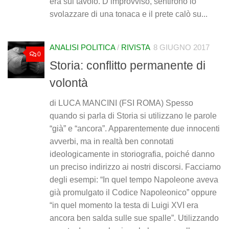
era sul tavolo. D’improvviso, sentirono lo
svolazzare di una tonaca e il prete calò su...
ANALISI POLITICA
/
RIVISTA
8 GIUGNO 2017
0
Storia: conflitto permanente di
volontà
di LUCA MANCINI (FSI ROMA) Spesso
quando si parla di Storia si utilizzano le parole
“già” e “ancora”. Apparentemente due innocenti
avverbi, ma in realtà ben connotati
ideologicamente in storiografia, poiché danno
un preciso indirizzo ai nostri discorsi. Facciamo
degli esempi: “In quel tempo Napoleone aveva
già promulgato il Codice Napoleonico” oppure
“in quel momento la testa di Luigi XVI era
ancora ben salda sulle sue spalle”. Utilizzando