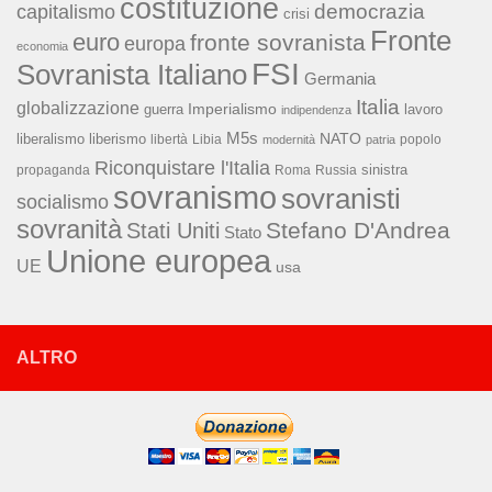
costituzione
capitalismo
democrazia
crisi
Fronte
euro
fronte sovranista
europa
economia
FSI
Sovranista Italiano
Germania
Italia
globalizzazione
Imperialismo
lavoro
guerra
indipendenza
M5s
NATO
liberalismo
liberismo
libertà
Libia
popolo
modernità
patria
Riconquistare l'Italia
sinistra
propaganda
Roma
Russia
sovranismo
sovranisti
socialismo
sovranità
Stefano D'Andrea
Stati Uniti
Stato
Unione europea
UE
usa
ALTRO